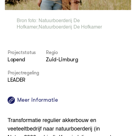
Bio
Bio
Foo
Int
ZIE OOK
Gro
EU
In de regio
Var
Gro
Bron foto:
Natuurboerderij De
Projecten
Gro
Hofkamer
,
Natuurboerderij De Hofkamer
Co
Lectoraten
Inv
Practoraten
Pla
Vakbladen
Gen
Projectstatus
Regio
Lopend
Zuid-Limburg
LEREN
Wiki Groen Kennisnet
Projectregeling
LEADER
GROEN KENNISNET
Over ons
Contact
Meer informatie
ENGLISH
Search the Knowledge base
Transformatie regulier akkerbouw en
veeteeltbedrijf naar natuurboerderij (in