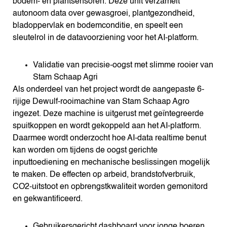
bodem- en plantsensoren. Deze unit verzamelt
autonoom data over gewasgroei, plantgezondheid,
bladoppervlak en bodemconditie, en speelt een
sleutelrol in de datavoorziening voor het AI-platform.
Validatie van precisie-oogst met slimme rooier van
Stam Schaap Agri
Als onderdeel van het project wordt de aangepaste 6-
rijige Dewulf-rooimachine van Stam Schaap Agro
ingezet. Deze machine is uitgerust met geïntegreerde
spuitkoppen en wordt gekoppeld aan het AI-platform.
Daarmee wordt onderzocht hoe AI-data realtime benut
kan worden om tijdens de oogst gerichte
inputtoediening en mechanische beslissingen mogelijk
te maken. De effecten op arbeid, brandstofverbruik,
CO2-uitstoot en opbrengstkwaliteit worden gemonitord
en gekwantificeerd.
Gebruikersgericht dashboard voor jonge boeren