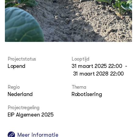
Columns & Blogs
Akk
Por
Bio
Bio
Foo
Int
ZIE OOK
Gro
EU
In de regio
Var
Gro
Projecten
Gro
Co
Lectoraten
Inv
Practoraten
Pla
Vakbladen
Gen
Projectstatus
Looptijd
Lopend
31 maart 2025 22:00
-
LEREN
31 maart 2028 22:00
Wiki Groen Kennisnet
Regio
Thema
GROEN KENNISNET
Nederland
Robotisering
Over ons
Contact
Projectregeling
EIP Algemeen 2025
ENGLISH
Search the Knowledge base
Meer informatie