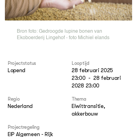
Foo
Int
ZIE OOK
Gro
EU
In de regio
Var
Gro
Projecten
Gro
Co
Lectoraten
Bron foto:
Gedroogde lupine bonen van
Inv
Practoraten
Pla
Ekoboerderij Lingehof - foto Michiel elands
Vakbladen
Gen
LEREN
Projectstatus
Looptijd
Wiki Groen Kennisnet
Lopend
28 februari 2025
23:00
-
28 februari
GROEN KENNISNET
2028 23:00
Over ons
Contact
Regio
Thema
Nederland
Eiwittransitie,
ENGLISH
akkerbouw
Search the Knowledge base
Projectregeling
EIP Algemeen - Rijk