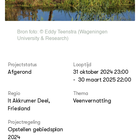
Bio
Bio
Foo
Int
ZIE OOK
Gro
EU
In de regio
Var
Gro
Projecten
Gro
Bron foto:
© Eddy Teenstra
(Wageningen
Co
Lectoraten
University & Research)
Inv
Practoraten
Pla
Vakbladen
Gen
Projectstatus
Looptijd
LEREN
Afgerond
31 oktober 2024 23:00
Wiki Groen Kennisnet
-
30 maart 2025 22:00
GROEN KENNISNET
Regio
Thema
Over ons
It Akkrumer Deel,
Veenvernatting
Contact
Friesland
ENGLISH
Projectregeling
Search the Knowledge base
Opstellen gebiedsplan
2024