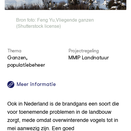
Foo
Int
ZIE OOK
Gro
EU
In de regio
Var
Gro
Projecten
Gro
Bron foto:
Feng Yu
,
Vliegende ganzen
Co
Lectoraten
(Shutterstock license)
Inv
Practoraten
Pla
Vakbladen
Gen
Thema
Projectregeling
LEREN
Ganzen,
MMIP Landnatuur
Wiki Groen Kennisnet
populatiebeheer
GROEN KENNISNET
Over ons
Meer informatie
Contact
Ook in Nederland is de brandgans een soort die
ENGLISH
Search the Knowledge base
voor toenemende problemen in de landbouw
zorgt, mede omdat overwinterende vogels tot in
mei aanwezig zijn. Een goed