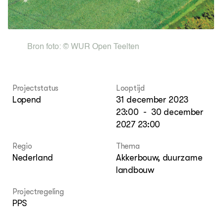
Columns & Blogs
Akk
Por
Bio
Bio
Foo
Int
ZIE OOK
Gro
EU
In de regio
Var
Gro
Bron foto:
© WUR Open Teelten
Projecten
Gro
Co
Lectoraten
Inv
Practoraten
Pla
Vakbladen
Projectstatus
Looptijd
Gen
Lopend
31 december 2023
23:00
-
30 december
LEREN
Wiki Groen Kennisnet
2027 23:00
Regio
Thema
GROEN KENNISNET
Nederland
Akkerbouw, duurzame
Over ons
Contact
landbouw
Projectregeling
ENGLISH
PPS
Search the Knowledge base