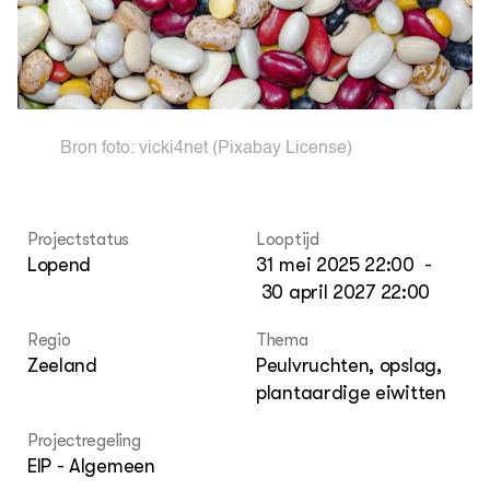
Foo
Int
ZIE OOK
Gro
EU
In de regio
Var
Gro
Projecten
Gro
Co
Lectoraten
Inv
Practoraten
Pla
Vakbladen
Bron foto:
vicki4net
(Pixabay License)
Gen
LEREN
Wiki Groen Kennisnet
Projectstatus
Looptijd
Lopend
31 mei 2025 22:00
-
GROEN KENNISNET
30 april 2027 22:00
Over ons
Contact
Regio
Thema
Zeeland
Peulvruchten, opslag,
plantaardige eiwitten
ENGLISH
Search the Knowledge base
Projectregeling
EIP - Algemeen