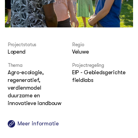
Bio
Bio
Foo
Int
ZIE OOK
Gro
EU
In de regio
Var
Gro
Projecten
Gro
Co
Lectoraten
Inv
Practoraten
Pla
Projectstatus
Regio
Vakbladen
Gen
Lopend
Veluwe
LEREN
Thema
Projectregeling
Wiki Groen Kennisnet
Agro-ecologie,
EIP - Gebiedsgerichte
regeneratief,
fieldlabs
GROEN KENNISNET
verdienmodel
Over ons
duurzame en
Contact
innovatieve landbouw
ENGLISH
Search the Knowledge base
Meer informatie