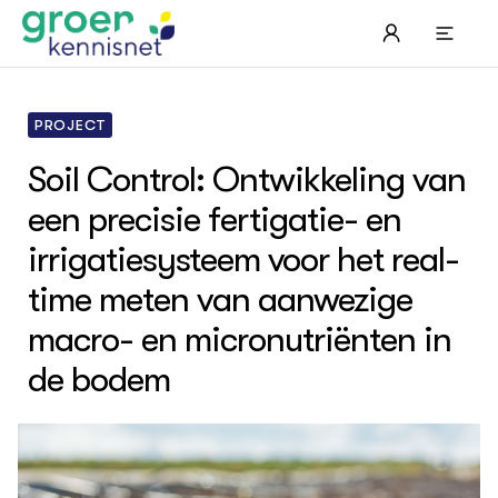
PROJECT
Soil Control: Ontwikkeling van
STARTPAGINA'S
een precisie fertigatie- en
Beroepspraktijk
Onderwijs, Onderzoek & Advies
Hip
Lee
Pro
irrigatiesysteem voor het real-
Onze partners
Plu
Pro
Hyd
Bol
Agr
Pra
time meten van aanwezige
Hov
Pra
Nat
macro- en micronutriënten in
Mel
ond
Exp
Ter
Ken
Die
de bodem
Tui
Nat
ACTUEEL
Die
Bio
Nieuws
Mul
Boe
Agenda
Vis
Die
Dossiers
Akk
EU
Columns & Blogs
Bio
Por