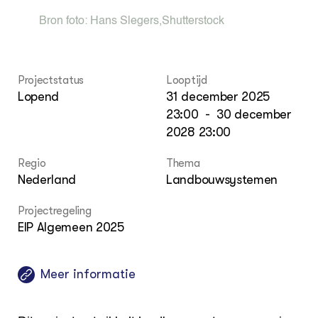
Foo
Int
Bron foto:
Hans Slegers
,
Shutterstock
ZIE OOK
Gro
EU
In de regio
Var
Gro
Projecten
Gro
Co
Lectoraten
Inv
Projectstatus
Looptijd
Practoraten
Pla
Lopend
31 december 2025
Vakbladen
Gen
23:00
-
30 december
2028 23:00
LEREN
Wiki Groen Kennisnet
Regio
Thema
Nederland
Landbouwsystemen
GROEN KENNISNET
Over ons
Projectregeling
Contact
EIP Algemeen 2025
ENGLISH
Meer informatie
Search the Knowledge base