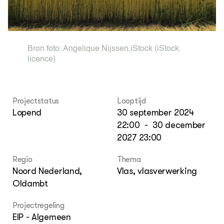
Foo
Int
ZIE OOK
Gro
EU
In de regio
Var
Gro
Projecten
Gro
Co
Lectoraten
Bron foto:
Angelique Nijssen
,
iStock
(iStock
Inv
Practoraten
licence)
Pla
Vakbladen
Gen
LEREN
Projectstatus
Looptijd
Wiki Groen Kennisnet
Lopend
30 september 2024
22:00
-
30 december
GROEN KENNISNET
2027 23:00
Over ons
Contact
Regio
Thema
Noord Nederland,
Vlas, vlasverwerking
ENGLISH
Oldambt
Search the Knowledge base
Projectregeling
EIP - Algemeen