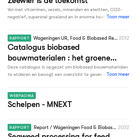
Zeewier is de toekomst
0
1876
Vol met vitaminen, vezels, mineralen en eiwitten, CO2-
0
negatief, supersnel groeiend en in enorme hoeveelheden
Toon meer
1875
beschikbaar. De kansen voor zeewier zijn groot. Zeker als
0
1874
die op land wordt gekweekt. Seaweedland is bezig het
Wageningen UR, Food & Biobased Rese
2012
RAPPORT
proces te optimaliseren, met steun van de NOM.
0
1873
Catalogus biobased
arch
0
1872
bouwmaterialen : het groene
0
1871
bouwen
Deze catalogus is opgezet om biobased bouwmaterialen
te etaleren en beoogt een overzicht te geven van
Toon meer
0
1870
commercieel beschikbare biobased materialen in 2012. De
0
1869
catalogus heeft als doel de grondstoffen, materialen,
WEBPAGINA
producten en diensten die betrekking hebben op
0
1868
Schelpen - MNEXT
biobased bouwen zoveel mogelijk te rubriceren naar
grondstof en toepassing en kort te beschrijven.
0
1867
0
1866
Report / Wageningen Food & Biobased
2022
RAPPORT
Seaweed processing for feed
Research 2374.
0
1865