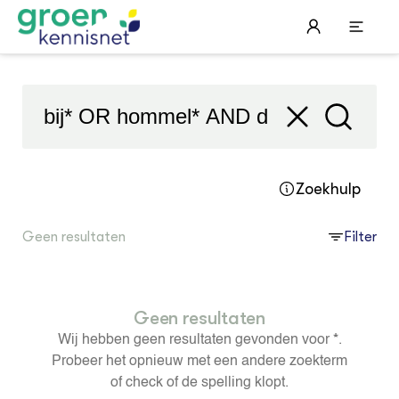
'bij* OR hommel* AND dracht*'
Filter
STARTPAGINA'S
Beroepspraktijk
Onderwijs, Onderzoek & Advies
Gla
Lee
Pro
Onze partners
Hip
Pro
Hyd
Zoekhulp
Plu
Agr
Pra
Bol
Pra
Nat
Geen resultaten
Filter
Hov
ond
Exp
Mel
Ken
Die
Ter
Nat
ACTUEEL
Tui
Bio
Nieuws
Die
Boe
Agenda
Geen resultaten
Mul
Die
Dossiers
Vis
EU
Wij hebben geen resultaten gevonden voor
*
.
Columns & Blogs
Akk
Por
Probeer het opnieuw met een andere zoekterm
Bio
Bio
of check of de spelling klopt.
Foo
Int