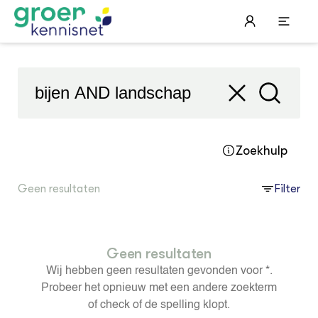
'bijen AND landschap'
Filter
STARTPAGINA'S
Beroepspraktijk
Onderwijs, Onderzoek & Advies
Gla
Lee
Pro
Onze partners
Hip
Pro
Hyd
Zoekhulp
Plu
Agr
Pra
Bol
Pra
Nat
Geen resultaten
Filter
Hov
ond
Exp
Mel
Ken
Die
Ter
Nat
ACTUEEL
Tui
Bio
Nieuws
Die
Boe
Agenda
Geen resultaten
Mul
Die
Dossiers
Vis
EU
Wij hebben geen resultaten gevonden voor
*
.
Columns & Blogs
Akk
Por
Probeer het opnieuw met een andere zoekterm
Bio
Bio
of check of de spelling klopt.
Foo
Int