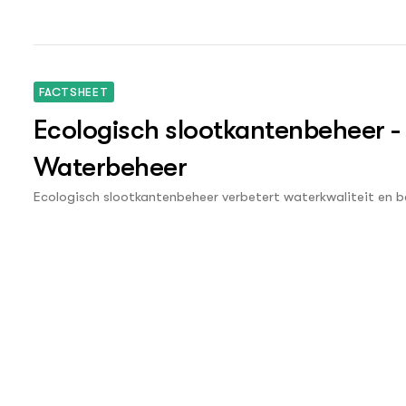
ecologisch slootbeheer rekening gehouden met planten en die
lees je in de nieuwe Veldgids Ecologisch slootbeheer.
FACTSHEET
Ecologisch slootkantenbeheer -
Waterbeheer
Ecologisch slootkantenbeheer verbetert waterkwaliteit en be
methoden en vergoedingen.
RAPPORT
Gebiedscooperatie Rijn Vecht en Venen
2021
Wat is ecologisch slootschonen
Ecologisch slootschonen wil zeggen dat bij het schonen rek