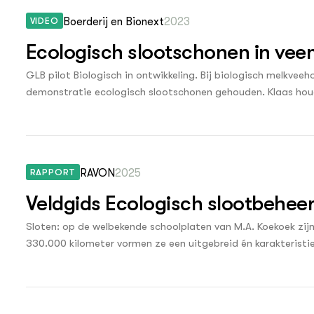
op Maat projecten
VIDEO
Boerderij en Bionext
2023
houderij
er
Ecologisch slootschonen in ve
beheer
l Innovatieloket
GLB pilot Biologisch in ontwikkeling. Bij biologisch melkveeh
erij
demonstratie ecologisch slootschonen gehouden. Klaas hou
w
waterpeil. Naast de vele weidevogels op zijn bedrijf en een 
s
sloten op een ecologische manier te schonen. Hiermee vergroo
zorging
water.
andvogels
nctionele landbouw
RAPPORT
RAVON
2025
elzijnsweb
 en Aquacultuur
Veldgids Ecologisch slootbehee
Book
Sloten: op de welbekende schoolplaten van M.A. Koekoek zijn
uw
330.000 kilometer vormen ze een uitgebreid én karakteristie
Natuurinclusief,
Hollandse biotoop is, mits goed beheerd, van grote waarde v
d economy
tief & Biologisch
gebruikte leefomgeving neemt dit belang alleen maar toe. 
waardevol. In de oever groeien moerasplanten waarin insecte
tor
al Aanpakken
belangrijk voor onder andere vissen, libellen en amfibieën.