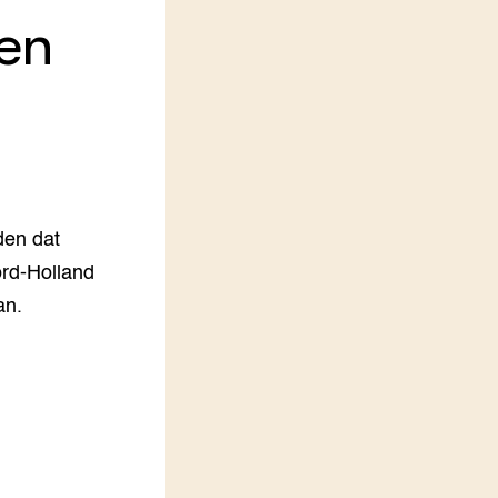
en
LEREN
Wiki Groen Kennisnet
GROEN KENNISNET
Over ons
Contact
ENGLISH
den dat
Search the Knowledge base
rd-Holland
an.