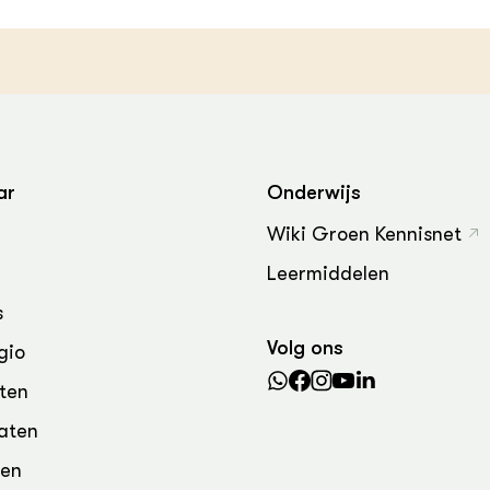
grond en infra
-Pigs
houderij
t Digitalisering &
ogie
welbevinden en
adaptatie
ar
Onderwijs
oen
Wiki Groen Kennisnet
e exoten
Leermiddelen
s
rdige genetische
Volg ons
gio
he diversiteit
ten
whuisdieren
aten
den