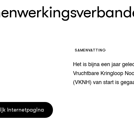
enwerkingsverband
houderij
er
beheer
l Innovatieloket
erij
w
s
SAMENVATTING
zorging
andvogels
Het is bijna een jaar gele
nctionele landbouw
Vruchtbare Kringloop Noo
elzijnsweb
 en Aquacultuur
(VKNH) van start is gega
Book
uw
Natuurinclusief,
d economy
tief & Biologisch
ijk Internetpagina
tor
al Aanpakken