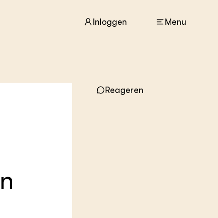
Inloggen
Menu
ACTUEEL
Reageren
Nieuws
Agenda
Dossiers
Columns & Blogs
ZIE OOK
In de regio
an
Projecten
Lectoraten
Practoraten
Vakbladen