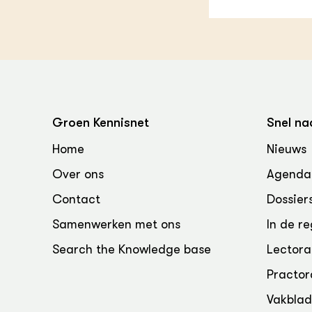
Groen, 
EURCAW
Varkens
Groenpac
Technol
Groen, 
klimaat
Groen Kennisnet
Snel na
CoE Gr
Home
Nieuws
Invasiev
Over ons
Agenda
Contact
Dossier
Plantaa
bronnen
Samenwerken met ons
In de re
Genetisc
Search the Knowledge base
Lectora
landbou
Practor
Vakbla