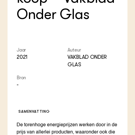
Foo
Int
ZIE OOK
Gro
EU
Onder Glas
In de regio
Var
Gro
Projecten
Gro
Co
Lectoraten
Inv
Practoraten
Pla
Vakbladen
Gen
Jaar
Auteur
LEREN
2021
VAKBLAD ONDER
Wiki Groen Kennisnet
GLAS
GROEN KENNISNET
Bron
Over ons
-
Contact
ENGLISH
Search the Knowledge base
SAMENVATTING
De torenhoge energieprijzen werken door in de
prijs van allerlei producten, waaronder ook die