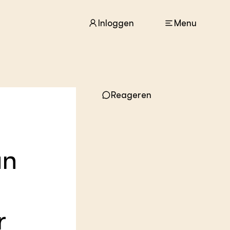
Inloggen
Menu
ACTUEEL
Reageren
Nieuws
Agenda
Dossiers
Columns & Blogs
an
ZIE OOK
In de regio
Projecten
Lectoraten
Practoraten
r
Vakbladen