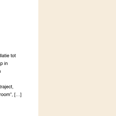
LEREN
Wiki Groen Kennisnet
GROEN KENNISNET
Over ons
Contact
ENGLISH
atie tot
Search the Knowledge base
p in
n
raject,
room”, […]