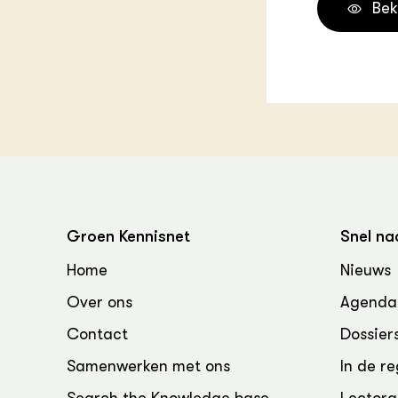
Bek
Groen, 
EURCAW
Varkens
Groenpac
Technol
Groen, 
klimaat
CoE Gr
Invasiev
Groen Kennisnet
Snel na
Plantaa
Home
Nieuws
bronnen
Over ons
Agenda
Genetisc
Contact
Dossier
landbou
Samenwerken met ons
In de re