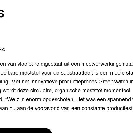
s
houderij
er
beheer
l Innovatieloket
erij
w
s
ING
zorging
andvogels
n van vloeibare digestaat uit een mestverwerkingsinstall
nctionele landbouw
loeibare meststof voor de substraatteelt is een mooie sta
elzijnsweb
 en Aquacultuur
ing. Met het innovatieve productieproces Greenswitch i
Book
 wordt deze circulaire, organische meststof momenteel
uw
rd. “We zijn enorm opgeschoten. Het was een spannend t
Natuurinclusief,
d economy
tief & Biologisch
aan nu aan de vooravond van een constante productiest
tor
al Aanpakken