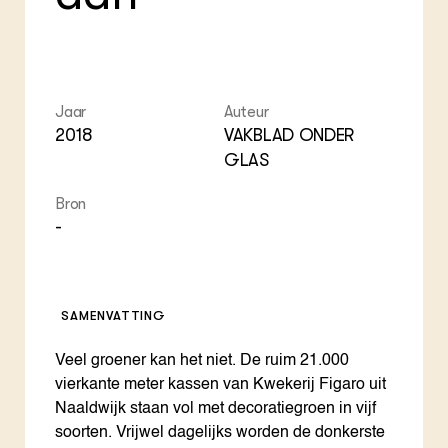
ZIE OOK
Gro
EU
In de regio
Var
Gro
Projecten
Gro
Co
Lectoraten
Inv
Practoraten
Jaar
Auteur
Pla
Vakbladen
Gen
2018
VAKBLAD ONDER
GLAS
LEREN
Wiki Groen Kennisnet
Bron
-
GROEN KENNISNET
Over ons
Contact
SAMENVATTING
ENGLISH
Veel groener kan het niet. De ruim 21.000
Search the Knowledge base
vierkante meter kassen van Kwekerij Figaro uit
Naaldwijk staan vol met decoratiegroen in vijf
soorten. Vrijwel dagelijks worden de donkerste