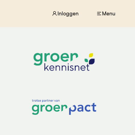
Inloggen
Menu
ACTUEEL
Nieuws
Agenda
Dossiers
Columns & Blogs
ZIE OOK
In de regio
Projecten
Lectoraten
Practoraten
Vakbladen