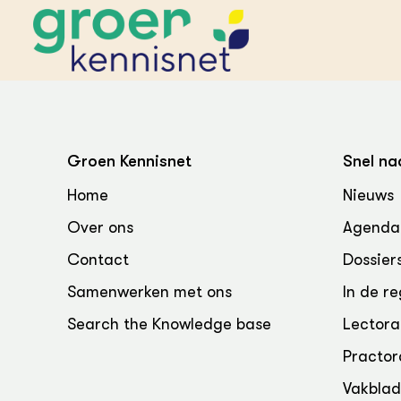
STARTPAGINA'S
Beroepspraktijk
Groen Kennisnet
Snel na
Onderwijs,
Glastui
Leermid
Project
Home
Nieuws
Onderzoek &
Researc
Advies
Over ons
Agenda
Hippisch
Projectr
Onze partners
Hydroth
Contact
Dossier
Pluimve
Agraris
bedrijfs
Praktijk
Samenwerken met ons
In de re
Varkens
Bollente
Search the Knowledge base
Lectora
Praktijk
het gro
Nationa
Practor
Hovenie
Agraris
groenvo
Experim
Vakbla
Kennis 