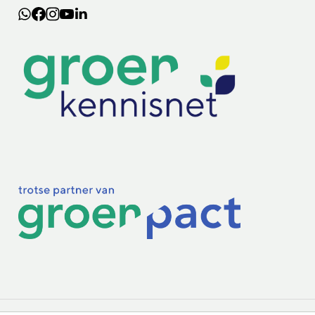
Lectoraten
Practoraten
Vakbladen