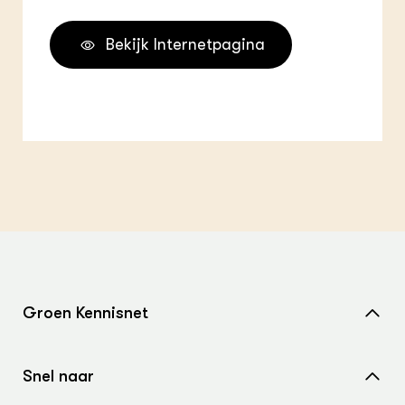
Bekijk Internetpagina
Groen Kennisnet
Home
Snel naar
Over ons