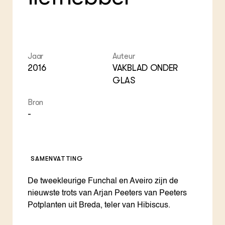
ZIE OOK
Gro
EU
In de regio
Var
Gro
Projecten
Gro
Co
Lectoraten
Inv
Practoraten
Pla
Jaar
Auteur
Vakbladen
Gen
2016
VAKBLAD ONDER
GLAS
LEREN
Wiki Groen Kennisnet
Bron
-
GROEN KENNISNET
Over ons
Contact
SAMENVATTING
ENGLISH
De tweekleurige Funchal en Aveiro zijn de
Search the Knowledge base
nieuwste trots van Arjan Peeters van Peeters
Potplanten uit Breda, teler van Hibiscus.