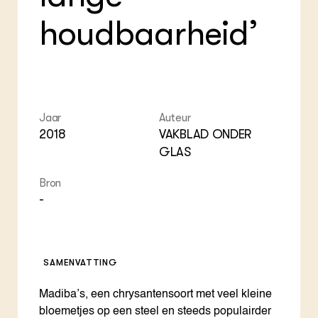
ZIE OOK
Gro
EU
houdbaarheid’
In de regio
Var
Gro
Projecten
Gro
Co
Lectoraten
Inv
Practoraten
Pla
Vakbladen
Gen
Jaar
Auteur
LEREN
2018
VAKBLAD ONDER
Wiki Groen Kennisnet
GLAS
GROEN KENNISNET
Bron
Over ons
-
Contact
ENGLISH
Search the Knowledge base
SAMENVATTING
Madiba’s, een chrysantensoort met veel kleine
bloemetjes op een steel en steeds populairder