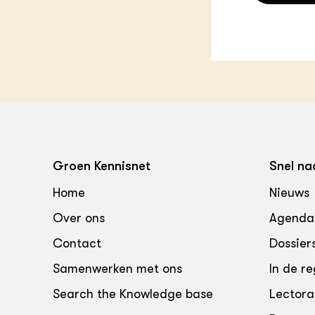
Groen, 
EURCAW
Varkens
Groenpac
Technol
Groen, 
klimaat
CoE Gr
Groen Kennisnet
Snel na
Invasiev
Home
Nieuws
Plantaa
bronnen
Over ons
Agenda
Contact
Dossier
Genetisc
landbou
Samenwerken met ons
In de re
Search the Knowledge base
Lectora