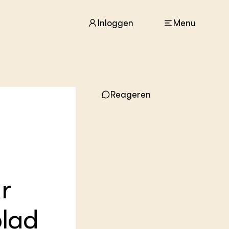
Inloggen
Menu
ACTUEEL
Reageren
Nieuws
Agenda
Dossiers
Columns & Blogs
ZIE OOK
In de regio
r
Projecten
Lectoraten
Practoraten
blad
Vakbladen