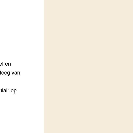
LEREN
Wiki Groen Kennisnet
GROEN KENNISNET
Over ons
Contact
ENGLISH
ef en
Search the Knowledge base
steeg van
ulair op