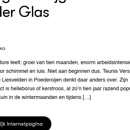
er Glas
houderij
er
beheer
l Innovatieloket
erij
w
s
ING
zorging
andvogels
dure teelt: groei van tien maanden, enorm arbeidsintensi
nctionele landbouw
or schimmel en luis. Niet aan beginnen dus. Teunis Ver
elzijnsweb
 en Aquacultuur
 Liesvelden in Poederoijen denkt daar anders over. Zijn
Book
t is helleborus of kerstroos, al zo’n tien jaar razend pop
uw
e tuin in de wintermaanden en tijdens […]
Natuurinclusief,
d economy
tief & Biologisch
tor
al Aanpakken
ijk Internetpagina