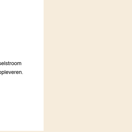
LEREN
Wiki Groen Kennisnet
GROEN KENNISNET
Over ons
Contact
ENGLISH
selstroom
Search the Knowledge base
 opleveren.