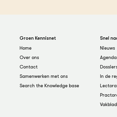
Groen, 
EURCAW
Varkens
Groenpac
Technol
Groen, 
klimaat
Groen Kennisnet
Snel na
Home
Nieuws
CoE Gr
Over ons
Agenda
Invasiev
Contact
Dossier
Plantaa
Samenwerken met ons
In de re
bronnen
Search the Knowledge base
Lectora
Genetisc
Practor
landbou
Vakbla