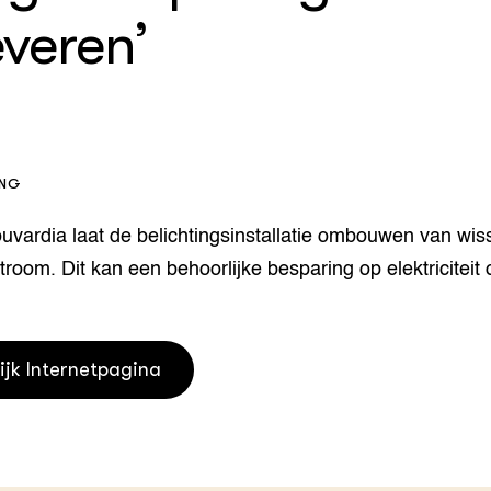
veren’
houderij
er
beheer
l Innovatieloket
erij
w
s
ING
zorging
andvogels
uvardia laat de belichtingsinstallatie ombouwen van wis
nctionele landbouw
stroom. Dit kan een behoorlijke besparing op elektriciteit
elzijnsweb
 en Aquacultuur
Book
uw
ijk Internetpagina
Natuurinclusief,
d economy
tief & Biologisch
tor
al Aanpakken