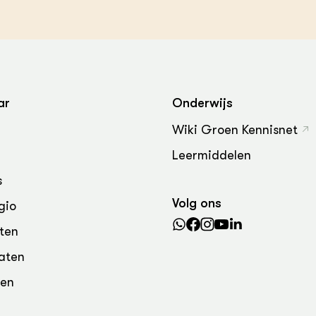
grond en infra
-Pigs
houderij
t Digitalisering &
ogie
welbevinden en
adaptatie
ar
Onderwijs
Wiki Groen Kennisnet
oen
Leermiddelen
e exoten
s
Volg ons
rdige genetische
gio
ten
he diversiteit
aten
whuisdieren
den