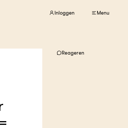
Inloggen
Menu
ACTUEEL
Reageren
Nieuws
Agenda
Dossiers
Columns & Blogs
ZIE OOK
In de regio
r
Projecten
Lectoraten
Practoraten
 =
Vakbladen