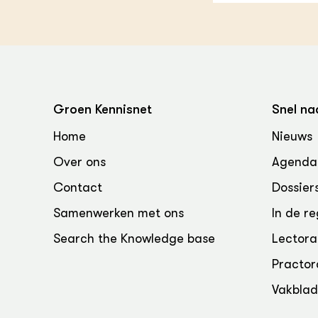
Groen, 
EURCAW
Varkens
Groenpac
Technol
Groen, 
klimaat
Groen Kennisnet
Snel na
Home
Nieuws
CoE Gr
Over ons
Agenda
Invasiev
Contact
Dossier
Plantaa
Samenwerken met ons
In de re
bronnen
Search the Knowledge base
Lectora
Genetisc
Practor
landbou
Vakbla