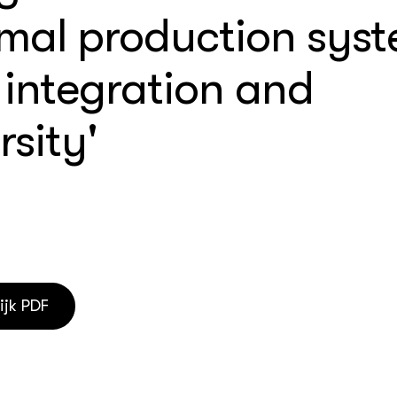
imal production sys
houderij
er
beheer
 integration and
l Innovatieloket
erij
w
rsity'
s
zorging
andvogels
nctionele landbouw
elzijnsweb
 en Aquacultuur
Book
uw
Natuurinclusief,
ijk PDF
d economy
tief & Biologisch
tor
al Aanpakken