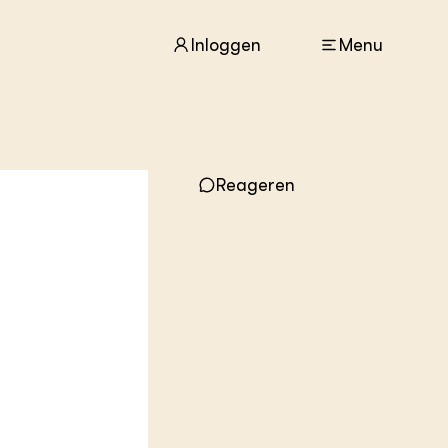
Inloggen
Menu
ACTUEEL
Reageren
Nieuws
Agenda
Dossiers
Columns & Blogs
ZIE OOK
In de regio
Projecten
Lectoraten
Practoraten
Vakbladen