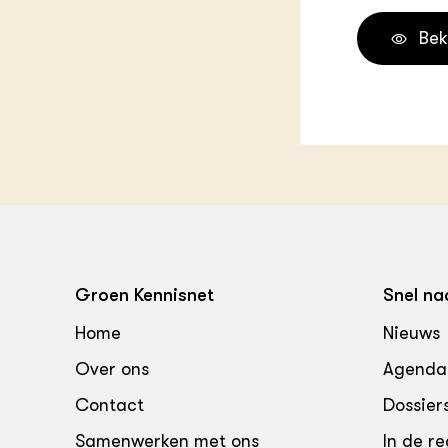
Groen, 
EURCAW
Bek
Varkens
Groenpac
Technol
Groen, 
klimaat
CoE Gr
Invasiev
Plantaa
Groen Kennisnet
Snel na
bronnen
Home
Nieuws
Genetisc
Over ons
Agenda
landbou
Contact
Dossier
Samenwerken met ons
In de re