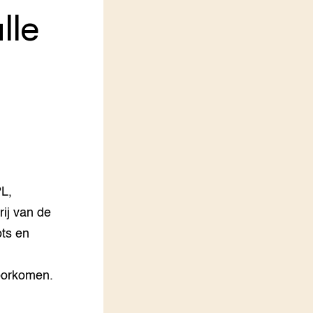
lle
LEREN
Wiki Groen Kennisnet
GROEN KENNISNET
Over ons
Contact
ENGLISH
Search the Knowledge base
L,
j van de
ts en
oorkomen.