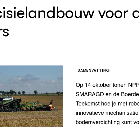
op Maat projecten
cisielandbouw voor a
houderij
er
beheer
rs
l Innovatieloket
erij
w
s
zorging
andvogels
nctionele landbouw
SAMENVATTING
elzijnsweb
 en Aquacultuur
Op 14 oktober tonen NPP
Book
SMARAGD en de Boerderi
uw
Toekomst hoe je met robo
Natuurinclusief,
d economy
tief & Biologisch
innovatieve mechanisatie
bodemverdichting kunt v
tor
al Aanpakken