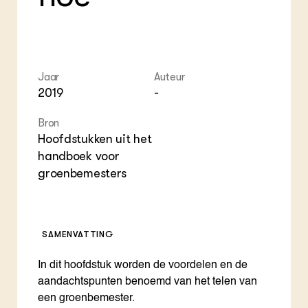
ZIE OOK
Gro
EU
In de regio
Var
Gro
Projecten
Gro
Co
Lectoraten
Inv
Practoraten
Pla
Jaar
Auteur
Vakbladen
Gen
2019
-
LEREN
Bron
Wiki Groen Kennisnet
Hoofdstukken uit het
handboek voor
GROEN KENNISNET
groenbemesters
Over ons
Contact
SAMENVATTING
ENGLISH
Search the Knowledge base
In dit hoofdstuk worden de voordelen en de
aandachtspunten benoemd van het telen van
een groenbemester.