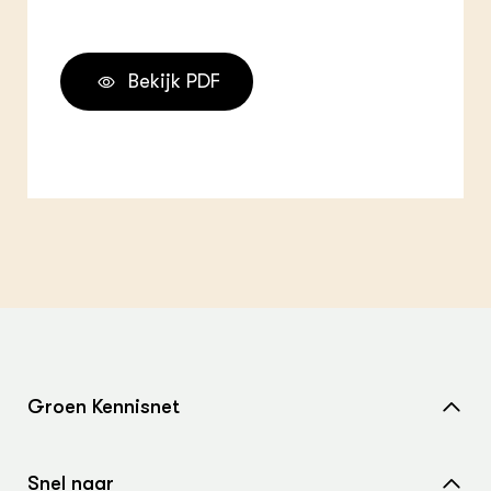
Bekijk PDF
Groen Kennisnet
Home
Snel naar
Over ons