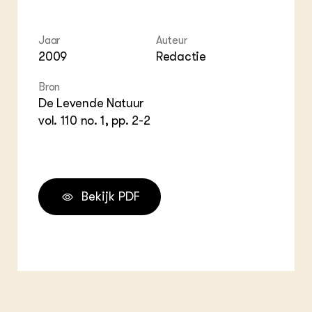
ZIE OOK
Gro
EU
In de regio
Var
Gro
Projecten
Gro
Jaar
Auteur
Co
Lectoraten
2009
Redactie
Inv
Practoraten
Pla
Vakbladen
Bron
Gen
De Levende Natuur
vol. 110 no. 1, pp. 2-2
LEREN
Wiki Groen Kennisnet
GROEN KENNISNET
Over ons
Bekijk PDF
Contact
ENGLISH
Search the Knowledge base