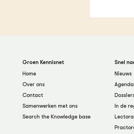
Groen, 
EURCAW
Varkens
Groenpac
Technol
Groen, 
klimaat
CoE Gr
Groen Kennisnet
Snel na
Invasiev
Home
Nieuws
Over ons
Agenda
Plantaa
bronnen
Contact
Dossier
Samenwerken met ons
In de re
Genetisc
landbou
Search the Knowledge base
Lectora
Practor