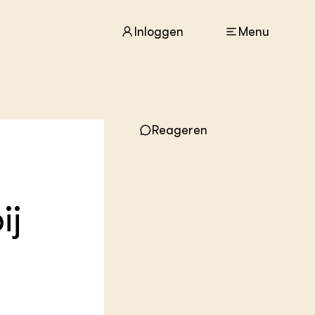
Inloggen
Menu
ACTUEEL
Reageren
Nieuws
Agenda
Dossiers
Columns & Blogs
ij
ZIE OOK
In de regio
Projecten
Lectoraten
Practoraten
Vakbladen