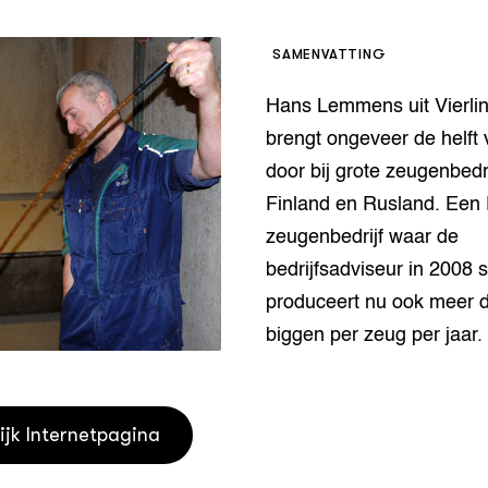
houderij
er
SAMENVATTING
beheer
l Innovatieloket
Hans Lemmens uit Vierli
erij
w
brengt ongeveer de helft 
s
door bij grote zeugenbedr
zorging
Finland en Rusland. Een 
andvogels
zeugenbedrijf waar de
nctionele landbouw
elzijnsweb
bedrijfsadviseur in 2008 s
 en Aquacultuur
produceert nu ook meer 
Book
biggen per zeug per jaar.
uw
Natuurinclusief,
d economy
tief & Biologisch
ijk Internetpagina
tor
al Aanpakken