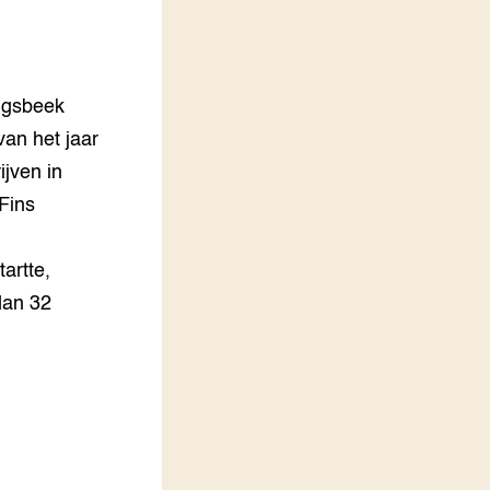
LEREN
Wiki Groen Kennisnet
ngsbeek
GROEN KENNISNET
Over ons
van het jaar
Contact
ijven in
Fins
ENGLISH
Search the Knowledge base
tartte,
dan 32