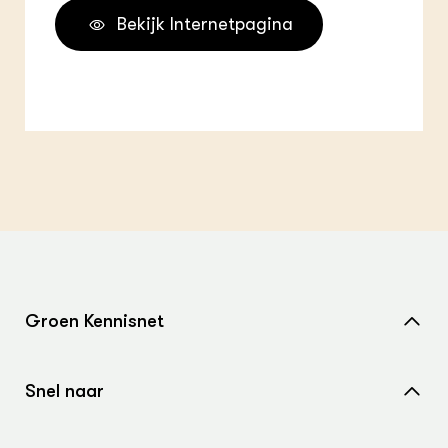
Bekijk Internetpagina
Groen Kennisnet
Home
Snel naar
Over ons
Nieuws
Contact