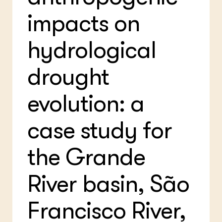
ZIE OOK
Gro
EU
impacts on
In de regio
Var
Gro
Projecten
Gro
Co
Lectoraten
hydrological
Inv
Practoraten
Pla
Vakbladen
Gen
drought
LEREN
evolution: a
Wiki Groen Kennisnet
case study for
GROEN KENNISNET
Over ons
Contact
the Grande
ENGLISH
River basin, São
Search the Knowledge base
Francisco River,