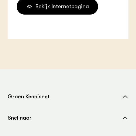
Bekijk Internetpagina
Groen Kennisnet
Home
Snel naar
Over ons
Nieuws
Contact