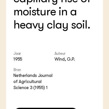
ZIE OOK
Gro
EU
moisture in a
In de regio
Var
Gro
Projecten
Gro
Co
Lectoraten
heavy clay soil.
Inv
Practoraten
Pla
Vakbladen
Gen
LEREN
Wiki Groen Kennisnet
Jaar
Auteur
1955
Wind, G.P.
GROEN KENNISNET
Over ons
Bron
Contact
Netherlands Journal
of Agricultural
ENGLISH
Science 3 (1955) 1
Search the Knowledge base