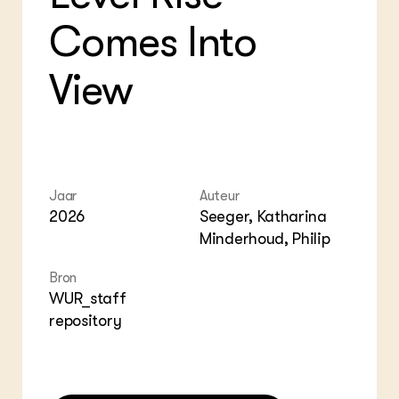
ZIE OOK
Gro
EU
Comes Into
In de regio
Var
Gro
Projecten
Gro
Co
Lectoraten
View
Inv
Practoraten
Pla
Vakbladen
Gen
LEREN
Wiki Groen Kennisnet
Jaar
Auteur
2026
Seeger, Katharina
GROEN KENNISNET
Minderhoud, Philip
Over ons
Contact
Bron
WUR_staff
ENGLISH
repository
Search the Knowledge base