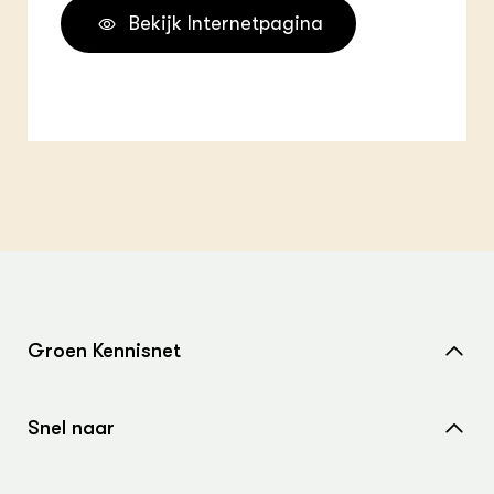
Bekijk Internetpagina
Groen Kennisnet
Home
Snel naar
Over ons
Nieuws
Contact