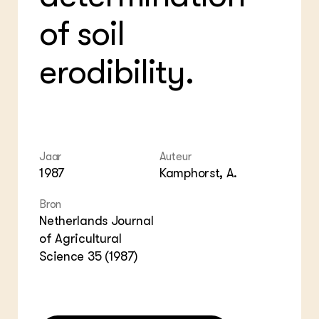
ZIE OOK
Gro
EU
of soil
In de regio
Var
Gro
Projecten
Gro
Co
Lectoraten
erodibility.
Inv
Practoraten
Pla
Vakbladen
Gen
LEREN
Wiki Groen Kennisnet
Jaar
Auteur
1987
Kamphorst, A.
GROEN KENNISNET
Over ons
Bron
Contact
Netherlands Journal
of Agricultural
ENGLISH
Science 35 (1987)
Search the Knowledge base