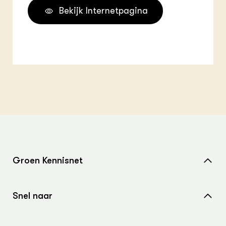
Bekijk Internetpagina
Groen Kennisnet
Home
Snel naar
Over ons
Nieuws
Contact