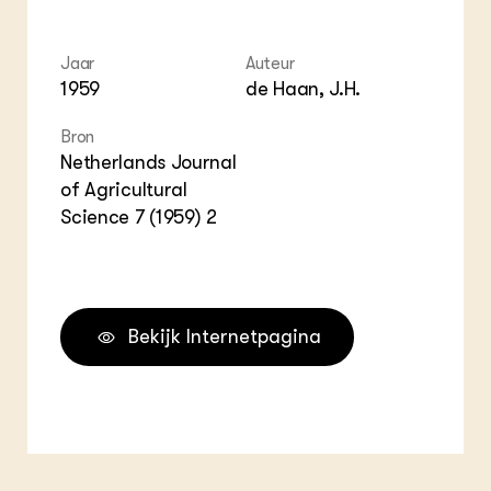
ZIE OOK
Gro
EU
In de regio
Var
Gro
Projecten
Gro
Jaar
Auteur
Co
Lectoraten
1959
de Haan, J.H.
Inv
Practoraten
Pla
Vakbladen
Bron
Gen
Netherlands Journal
of Agricultural
LEREN
Wiki Groen Kennisnet
Science 7 (1959) 2
GROEN KENNISNET
Over ons
Contact
Bekijk Internetpagina
ENGLISH
Search the Knowledge base