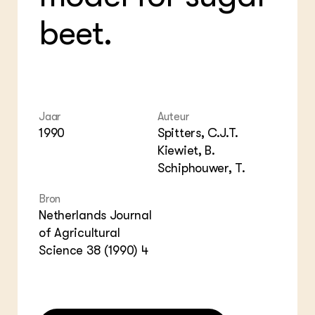
ZIE OOK
Gro
EU
beet.
In de regio
Var
Gro
Projecten
Gro
Co
Lectoraten
Inv
Practoraten
Pla
Vakbladen
Gen
Jaar
Auteur
LEREN
1990
Spitters, C.J.T.
Wiki Groen Kennisnet
Kiewiet, B.
Schiphouwer, T.
GROEN KENNISNET
Over ons
Bron
Contact
Netherlands Journal
of Agricultural
ENGLISH
Science 38 (1990) 4
Search the Knowledge base