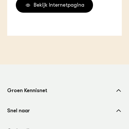
Bekijk Internetpagina
Groen Kennisnet
Home
Snel naar
Over ons
Nieuws
Contact