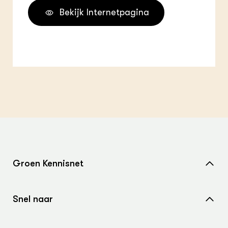
Bekijk Internetpagina
Groen Kennisnet
Home
Snel naar
Over ons
Nieuws
Contact