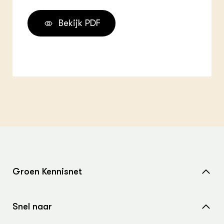
Bekijk PDF
Groen Kennisnet
Home
Snel naar
Over ons