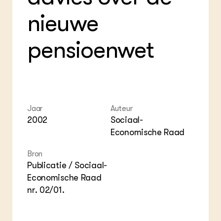
ZIE OOK
Gro
EU
nieuwe
In de regio
Var
Gro
Projecten
Gro
Co
Lectoraten
pensioenwet
Inv
Practoraten
Pla
Vakbladen
Gen
LEREN
Wiki Groen Kennisnet
Jaar
Auteur
2002
Sociaal-
GROEN KENNISNET
Economische Raad
Over ons
Contact
Bron
Publicatie / Sociaal-
ENGLISH
Economische Raad
Search the Knowledge base
nr. 02/01.