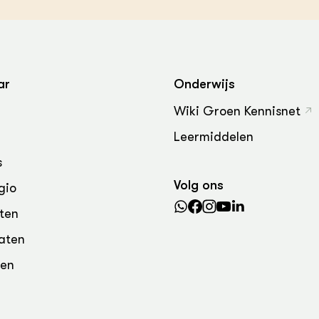
grond en infra
-Pigs
houderij
t Digitalisering &
ogie
ar
Onderwijs
welbevinden en
adaptatie
Wiki Groen Kennisnet
Leermiddelen
oen
s
e exoten
Volg ons
gio
rdige genetische
ten
aten
he diversiteit
den
whuisdieren