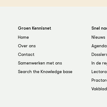
Groen, 
EURCAW
Varkens
Groenpac
Technol
Groen Kennisnet
Snel na
Groen, 
klimaat
Home
Nieuws
Over ons
Agenda
CoE Gr
Contact
Dossier
Invasiev
Samenwerken met ons
In de re
Plantaa
Search the Knowledge base
Lectora
bronnen
Practor
Genetisc
Vakbla
landbou