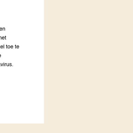
LEREN
Wiki Groen Kennisnet
een
GROEN KENNISNET
Over ons
het
Contact
el toe te
e
ENGLISH
Search the Knowledge base
virus.