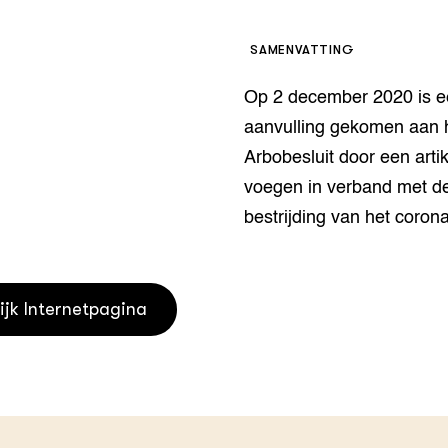
houderij
er
SAMENVATTING
beheer
l Innovatieloket
Op 2 december 2020 is 
erij
w
aanvulling gekomen aan 
s
Arbobesluit door een artik
zorging
voegen in verband met d
andvogels
nctionele landbouw
bestrijding van het corona
elzijnsweb
 en Aquacultuur
Book
ijk Internetpagina
uw
Natuurinclusief,
d economy
tief & Biologisch
tor
al Aanpakken