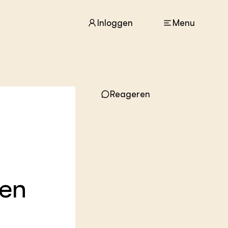
Inloggen
Menu
ACTUEEL
Reageren
Nieuws
Agenda
Dossiers
Columns & Blogs
ZIE OOK
In de regio
oen
Projecten
Lectoraten
Practoraten
Vakbladen