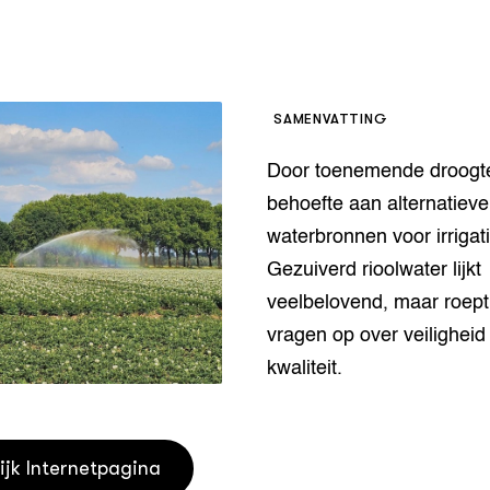
houderij
er
beheer
l Innovatieloket
erij
SAMENVATTING
w
s
Door toenemende droogte
zorging
behoefte aan alternatieve
andvogels
waterbronnen voor irrigati
nctionele landbouw
Gezuiverd rioolwater lijkt
elzijnsweb
 en Aquacultuur
veelbelovend, maar roept
Book
vragen op over veiligheid
uw
kwaliteit.
Natuurinclusief,
d economy
tief & Biologisch
tor
al Aanpakken
ijk Internetpagina