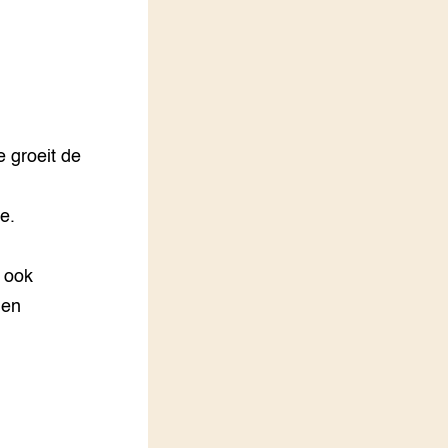
LEREN
Wiki Groen Kennisnet
GROEN KENNISNET
Over ons
Contact
 groeit de
ENGLISH
e.
Search the Knowledge base
 ook
 en