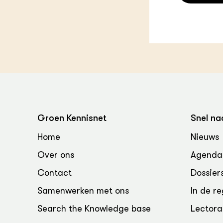
Groen, 
EURCAW
Varkens
Groenpac
Technol
Groen, 
klimaat
CoE Gr
Groen Kennisnet
Snel na
Invasiev
Home
Nieuws
Plantaa
bronnen
Over ons
Agenda
Contact
Dossier
Genetisc
landbou
Samenwerken met ons
In de re
Search the Knowledge base
Lectora