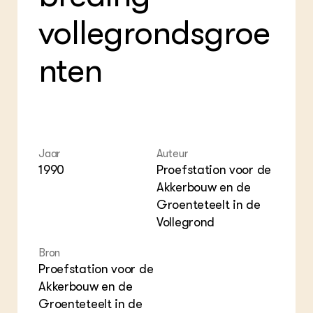
Foo
Int
ZIE OOK
Gro
EU
vollegrondsgroe
In de regio
Var
Gro
Projecten
Gro
Co
Lectoraten
nten
Inv
Practoraten
Pla
Vakbladen
Gen
LEREN
Wiki Groen Kennisnet
Jaar
Auteur
1990
Proefstation voor de
GROEN KENNISNET
Akkerbouw en de
Over ons
Groenteteelt in de
Contact
Vollegrond
ENGLISH
Bron
Search the Knowledge base
Proefstation voor de
Akkerbouw en de
Groenteteelt in de