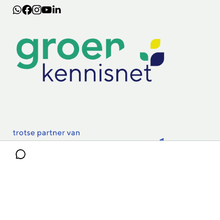
Lectoraten
Practoraten
Vakbladen