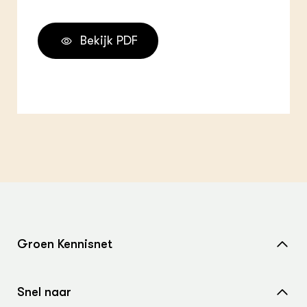
Bekijk PDF
Groen Kennisnet
Home
Snel naar
Over ons