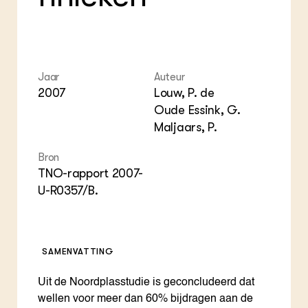
Foo
Int
ZIE OOK
Gro
EU
In de regio
Var
Gro
Projecten
Gro
Co
Lectoraten
Inv
Practoraten
Jaar
Auteur
Pla
Vakbladen
2007
Louw, P. de
Gen
Oude Essink, G.
Maljaars, P.
LEREN
Wiki Groen Kennisnet
Bron
TNO-rapport 2007-
GROEN KENNISNET
U-R0357/B.
Over ons
Contact
ENGLISH
SAMENVATTING
Search the Knowledge base
Uit de Noordplasstudie is geconcludeerd dat
wellen voor meer dan 60% bijdragen aan de