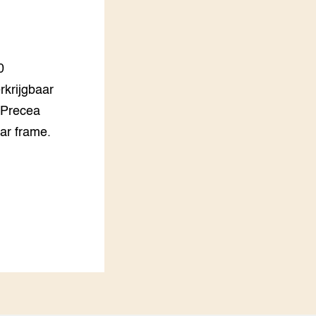
LEREN
Wiki Groen Kennisnet
0
GROEN KENNISNET
Over ons
rkrijgbaar
Contact
 Precea
ar frame.
ENGLISH
Search the Knowledge base