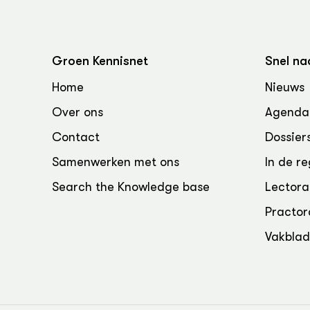
Groen, 
EURCAW
Varkens
Groenpac
Technol
Groen Kennisnet
Snel na
Groen, 
Home
Nieuws
klimaat
Over ons
Agenda
CoE Gr
Contact
Dossier
Samenwerken met ons
In de re
Invasiev
Search the Knowledge base
Lectora
Plantaa
Practor
bronnen
Vakbla
Genetisc
landbou