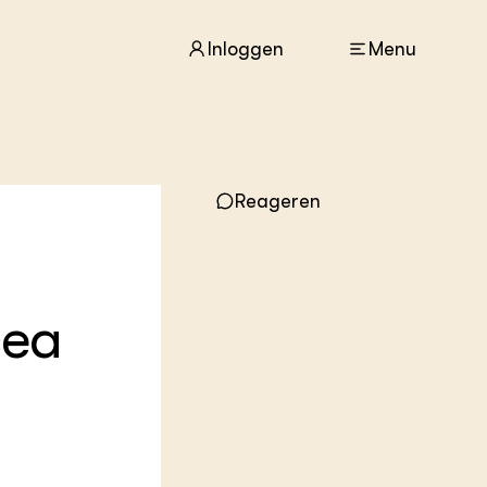
Inloggen
Menu
ACTUEEL
Reageren
Nieuws
Agenda
Dossiers
Columns & Blogs
cea
ZIE OOK
In de regio
Projecten
Lectoraten
Practoraten
Vakbladen