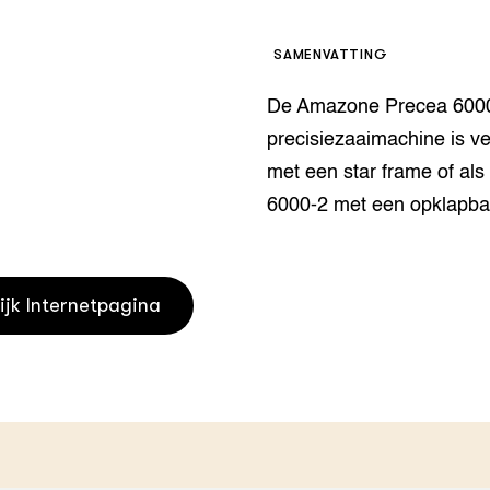
houderij
er
SAMENVATTING
beheer
l Innovatieloket
De Amazone Precea 600
erij
w
precisiezaaimachine is ve
s
met een star frame of als
zorging
6000-2 met een opklapba
andvogels
nctionele landbouw
elzijnsweb
 en Aquacultuur
ijk Internetpagina
Book
uw
Natuurinclusief,
d economy
tief & Biologisch
tor
al Aanpakken