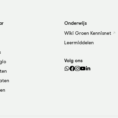
grond en infra
-Pigs
houderij
t Digitalisering &
ogie
ar
Onderwijs
welbevinden en
Wiki Groen Kennisnet
adaptatie
Leermiddelen
oen
s
Volg ons
gio
e exoten
ten
rdige genetische
aten
den
he diversiteit
whuisdieren