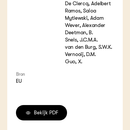
De Clercq, Adelbert
Ramos, Saioa
Mytlewski, Adam
Wever, Alexander
Deetman, B.
Snels, J.C.M.A.
van den Burg, S.W.K.
Vernooij, D.M.
Guo, X.
Bron
EU
Bekijk PDF