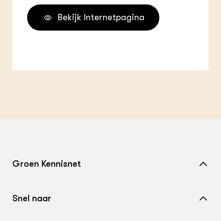
Bekijk Internetpagina
Groen Kennisnet
Home
Snel naar
Over ons
Nieuws
Contact