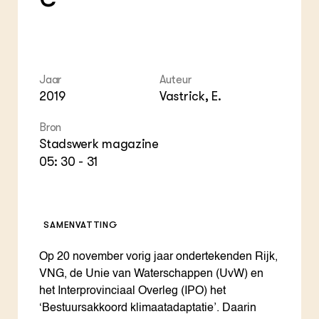
Foo
Int
ZIE OOK
Gro
EU
In de regio
Var
Gro
Projecten
Gro
Co
Lectoraten
Inv
Practoraten
Jaar
Auteur
Pla
Vakbladen
2019
Vastrick, E.
Gen
Bron
LEREN
Wiki Groen Kennisnet
Stadswerk magazine
05: 30 - 31
GROEN KENNISNET
Over ons
Contact
SAMENVATTING
ENGLISH
Op 20 november vorig jaar ondertekenden Rijk,
Search the Knowledge base
VNG, de Unie van Waterschappen (UvW) en
het Interprovinciaal Overleg (IPO) het
‘Bestuursakkoord klimaatadaptatie’. Daarin