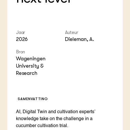
Foo
Int
ZIE OOK
Gro
EU
In de regio
Var
Gro
Projecten
Gro
Co
Lectoraten
Inv
Practoraten
Jaar
Auteur
Pla
Vakbladen
Gen
2026
Dieleman, A.
Bron
LEREN
Wiki Groen Kennisnet
Wageningen
University &
Research
GROEN KENNISNET
Over ons
Contact
SAMENVATTING
ENGLISH
Search the Knowledge base
AI, Digital Twin and cultivation experts’
knowledge take on the challenge in a
cucumber cultivation trial.