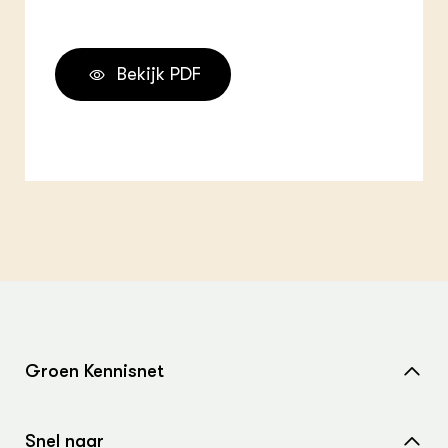
Bekijk PDF
Groen Kennisnet
Home
Snel naar
Over ons