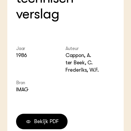
ZIE OOK
Gro
EU
verslag
In de regio
Var
Gro
Projecten
Gro
Co
Lectoraten
Inv
Practoraten
Pla
Vakbladen
Gen
Jaar
Auteur
LEREN
1986
Cappon, A.
Wiki Groen Kennisnet
ter Beek, C.
Frederiks, W.F.
GROEN KENNISNET
Over ons
Bron
Contact
IMAG
ENGLISH
Search the Knowledge base
Bekijk PDF